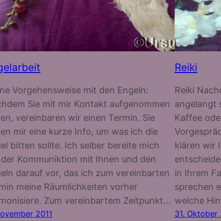
elarbeit
Reiki
ne Vorgehensweise mit den Engeln:
Reiki Nach
hdem Sie mit mir Kontakt aufgenommen
angelangt 
en, vereinbaren wir einen Termin. Sie
Kaffee ode
en mir eine kurze Info, um was ich die
Vorgespräc
el bitten sollte. Ich selber bereite mich
klären wir
 der Kommuniktion mit Ihnen und den
entscheide
eln darauf vor, das ich zum vereinbarten
in Ihrem Fa
min meine Räumlichkeiten vorher
sprechen e
monisiere. Zum vereinbartem Zeitpunkt…
welche Hi
November 2011
31. Oktober