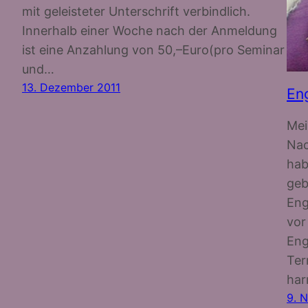
mit geleisteter Unterschrift verbindlich.
Innerhalb einer Woche nach der Anmeldung
ist eine Anzahlung von 50,–Euro(pro Seminar
und…
13. Dezember 2011
Eng
Mei
Nac
hab
geb
Eng
vor
Eng
Ter
har
9. 