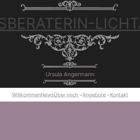
SBERATERIN-LICHT
Ursula Angermann
Willkommen
News
Über mich
Angebote
Kontakt